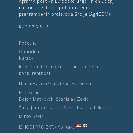
Agrarna politika Evropske unije i njen uticaj
na konkurentnost poljoprivredno-
prehrambenih proizvoda Srbije (AgriCOM).
KATEGORIJE
Početna
O modulu
Kursevi
Intenzivni trening kurs – unapređenje
konkurentnosti
Naučno-istraživački rad
Aktivnosti
Projektni tim
Bojan Matkovski
Stanislav Zekić
Žana Jurjević
Danilo Đokić
Ksenija Leković
Mirko Savić
ISHODI PROJEKTA
Kontakt