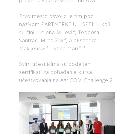
prezentovalo je sedam timova.
Prvo mesto osvojio je tim pod
nazivom PARTNERKE U USPEHU koji
su činili: Jelena Miljević, Teodora
Santrač, Mirta Živić, Aleksandra
Makljenović i Ivana Maričić.
Svim učesnicima su dodeljeni
sertifikati za pohađanje kursa i
učestvovanja na AgriCOM Challenge 2.