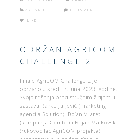
AKTIVNOSTI
0 COMMENT
LIKE
ODRŽAN AGRICOM
CHALLENGE 2
Finale AgriCOM Challenge 2 je
održano u sredi, 7. juna 2023. godine.
Svoja rešenja pred stručnim žirijem u
sastavu Ranko Jurjević (marketing
agencija Solution), Bojan Vilaret
(kompanija Gombit) i Bojan Matkovski
(rukovodilac AgriCOM projekta),