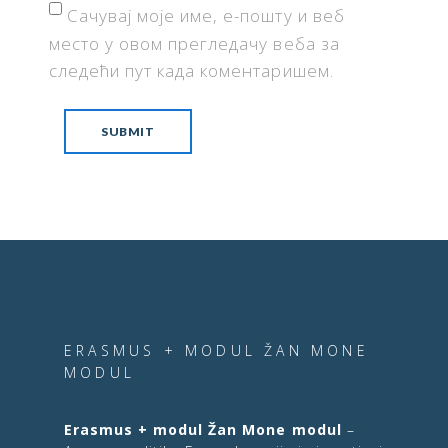
Сачувај моје име, е-пошту и веб
место у овом прегледачу веба за
следећи пут када коментаришем.
ERASMUS + MODUL ŽAN MONE
MODUL
Erasmus + modul Žan Mone modul
–