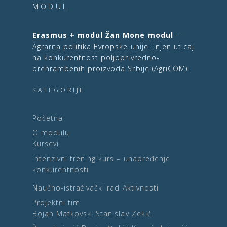
MODUL
Erasmus + modul Žan Mone modul
–
Agrarna politika Evropske unije i njen uticaj
na konkurentnost poljoprivredno-
prehrambenih proizvoda Srbije (AgriCOM).
KATEGORIJE
Početna
O modulu
Kursevi
Intenzivni trening kurs – unapređenje
konkurentnosti
Naučno-istraživački rad
Aktivnosti
Projektni tim
Bojan Matkovski
Stanislav Zekić