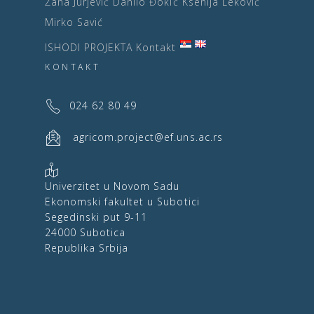
Žana Jurjević
Danilo Đokić
Ksenija Leković
Mirko Savić
ISHODI PROJEKTA
Kontakt
KONTAKT
024 62 80 49
agricom.project@ef.uns.ac.rs
Univerzitet u Novom Sadu
Ekonomski fakultet u Subotici
Segedinski put 9-11
24000 Subotica
Republika Srbija