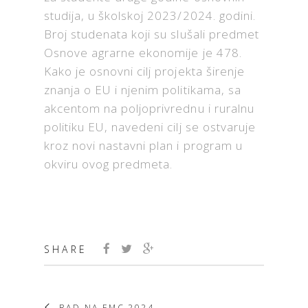
studija, u školskoj 2023/2024. godini.
Broj studenata koji su slušali predmet
Osnove agrarne ekonomije je 478.
Kako je osnovni cilj projekta širenje
znanja o EU i njenim politikama, sa
akcentom na poljoprivrednu i ruralnu
politiku EU, navedeni cilj se ostvaruje
kroz novi nastavni plan i program u
okviru ovog predmeta.
SHARE
RAD NA EMC 2024