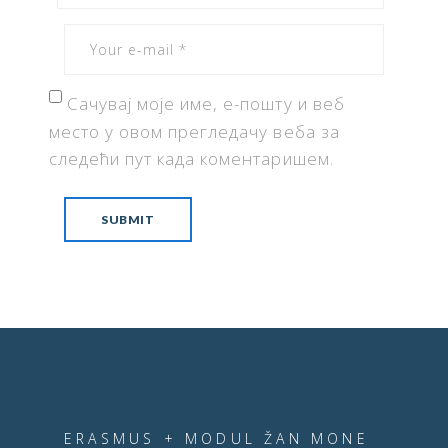
Сачувај моје име, е-пошту и веб
место у овом прегледачу веба за
следећи пут када коментаришем.
ERASMUS + MODUL ŽAN MONE