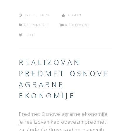
ЈУЛ 1, 2024
ADMIN
AKTIVNOSTI
0 COMMENT
LIKE
REALIZOVAN
PREDMET OSNOVE
AGRARNE
EKONOMIJE
Predmet Osnove agrarne ekonomije
je realizovan kao obavezni predmet
za studente druge godine osnovnih