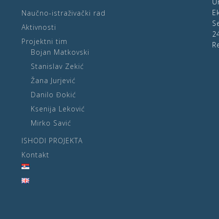
U
E
Naučno-istraživački rad
S
Aktivnosti
2
Projektni tim
R
Bojan Matkovski
Stanislav Zekić
Žana Jurjević
Danilo Đokić
Ksenija Leković
Mirko Savić
ISHODI PROJEKTA
Kontakt