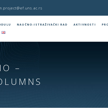
m.project@ef.uns.ac.rs
ODULU
NAUČNO-ISTRAŽIVAČKI RAD
AKTIVNOSTI
PR
IO –
OLUMNS