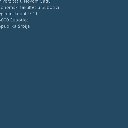
niverzitet u Novom Sadu
konomski fakultet u Subotici
egedinski put 9-11
4000 Subotica
epublika Srbija