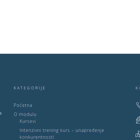
KATEGORIJE
K
Početna
a
O modulu
Kursevi
Intenzivni trening kurs – unapređenje
konkurentnosti