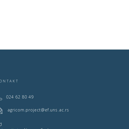
ONTAKT
024 62 80 49
agricom.project@ef.uns.ac.rs