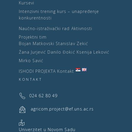
Kursevi
Intenzivni trening kurs – unapređenje
konkurentnosti
Naučno-istraživački rad
Aktivnosti
Projektni tim
Bojan Matkovski
Stanislav Zekić
Žana Jurjević
Danilo Đokić
Ksenija Leković
Mirko Savić
ISHODI PROJEKTA
Kontakt
KONTAKT
024 62 80 49
agricom.project@ef.uns.ac.rs
Univerzitet u Novom Sadu