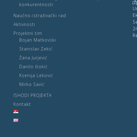
konkurentnosti
U
E
Naučno-istraživački rad
S
Aktivnosti
2
Projektni tim
R
Bojan Matkovski
Stanislav Zekić
Žana Jurjević
Danilo Đokić
Ksenija Leković
Mirko Savić
ISHODI PROJEKTA
Kontakt