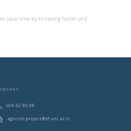
r to save time by browsing faster and
ONTAKT
024 62 80 49
agricom.project@ef.uns.ac.rs