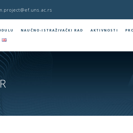
m.project@ef.uns.ac.rs
ODULU
NAUČNO-ISTRAŽIVAČKI RAD
AKTIVNOSTI
PR
ER