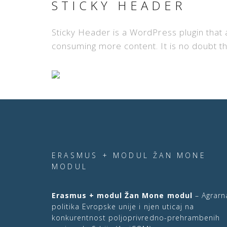
STICKY HEADER
Sticky Header is a WordPress plugin that a
consuming more content. It is no doubt th
ERASMUS + MODUL ŽAN MONE
MODUL
Erasmus + modul Žan Mone modul
– Agrarn
politika Evropske unije i njen uticaj na
konkurentnost poljoprivredno-prehrambenih