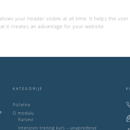
llows your header visible at all time. It helps the use
at it creates an advantage for your website.
KATEGORIJE
K
Početna
a
O modulu
Kursevi
Intenzivni trening kurs – unapređenje