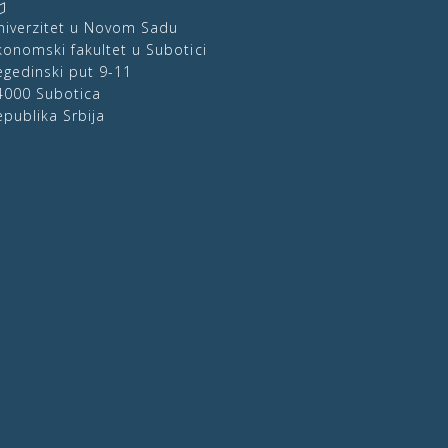
niverzitet u Novom Sadu
konomski fakultet u Subotici
egedinski put 9-11
4000 Subotica
epublika Srbija