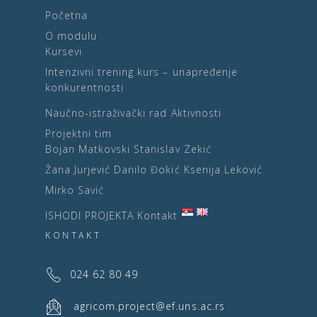
Početna
O modulu
Kursevi
Intenzivni trening kurs – unapređenje
konkurentnosti
Naučno-istraživački rad
Aktivnosti
Projektni tim
Bojan Matkovski
Stanislav Zekić
Žana Jurjević
Danilo Đokić
Ksenija Leković
Mirko Savić
ISHODI PROJEKTA
Kontakt
KONTAKT
024 62 80 49
agricom.project@ef.uns.ac.rs